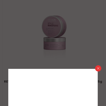
Brada
Koloracija (farbe Za Kosu I Bradu)
Regeneratori
Šamponi Za Muškarce
Stajling Za Muške Frizure
REVLON PROFESSIONAL Style Masters Creator Matt Clay 85g
25,10 $