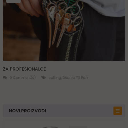
ZA PROFESIONALCE
0 Comment(s)
cutting
,
šišanje
,
YS Park
NOVI PROIZVODI