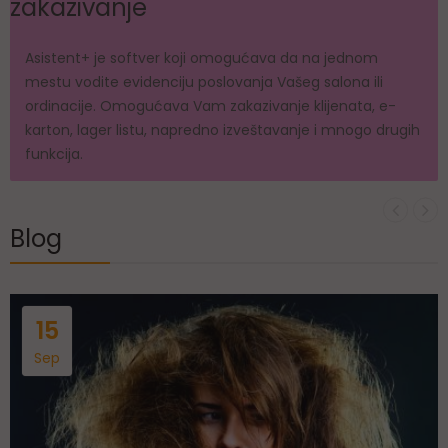
zakazivanje
Asistent+ je softver koji omogućava da na jednom
mestu vodite evidenciju poslovanja Vašeg salona ili
ordinacije. Omogućava Vam zakazivanje klijenata, e-
karton, lager listu, napredno izveštavanje i mnogo drugih
funkcija.
Blog
15
Sep