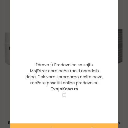
Zdravo :) Prodavnica sa sajtu
MojFrizer.com neće raditi narednih
dana. Dok vam spremamo nešto novo,
možete posetiti online prodavnicu
TvojaKosa.rs
Ne želim da se ponovo prikazuje ovaj
prozor!
Leonor Greyl Baume Bois De Rose Pour Homme 50ml –
Balzam Za Muškarce Za Oblikovanje Sa Mat Završnicom