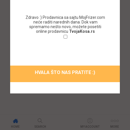
Zdravo :) Prodavnica sa sajtu MojFrizer.com
neće raditi narednih dana. Dok vam
spremamo nešto novo, možete posetiti
online prodavnicu
TvojaKosa.rs
Ne želim da se ponovo prikazuje ovaj
prozor!
HVALA ŠTO NAS PRATITE :)
HOME
SEARCH
MY ACCOUNT
MORE