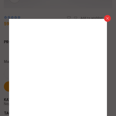
Add to wishlist
59,08 $
PRODUCT BY:
Maska za jačanje slabe, oštećene i hemijski tretirane kose
ADD TO CART
KUPI ODMAH
KATEGORIJE:
Kozmetika za žene
,
Maske i kondicioneri
,
Nega
,
Oštećena kosa
,
Suva kosa
TAGOVI:
250ml
,
extreme
,
Mask
,
REDKEN