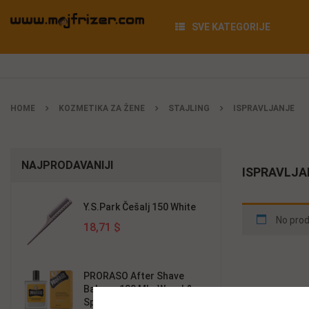
SVE KATEGORIJE
HOME
KOZMETIKA ZA ŽENE
STAJLING
ISPRAVLJANJE
NAJPRODAVANIJI
ISPRAVLJA
Y.S.Park Češalj 150 White
No prod
18,71 $
PRORASO After Shave
Balzam 100 Ml - Wood &
Spice