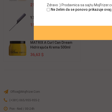
21,65 $
Zdravo :) Prodavnica sa sajtu MojFrizer
Ne želim da se ponovo prikazuje ovaj
Y.S.Park Češalj 102 Carbon
15,26 $
MATRIX A Curl Can Dream
Hidrirajuća Krema 500ml
36,63 $
Office@mojfrizer.com
(+381) 065/955-955-2
Pon - Ned / 00-24h