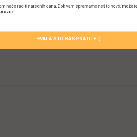
.com neće raditi narednih dana. Dok vam spremamo nešto novo, možete
 prozor!
HVALA ŠTO NAS PRATITE :)