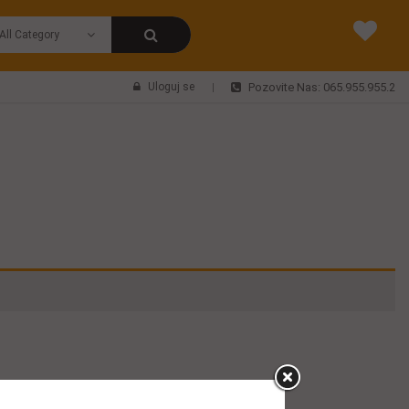
Uloguj se
Pozovite Nas: 065.955.955.2