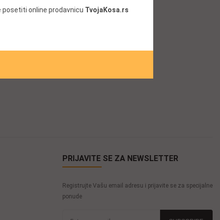
 posetiti online prodavnicu
TvojaKosa.rs
PRIJAVITE SE ZA NEWSLETTER
Registrujte Vašu email adresu i prijavite se za specijalne
ponude