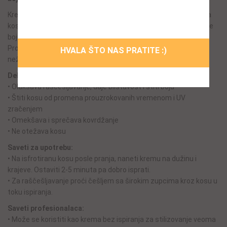
Ne želim da se ponovo prikazuje ovaj
prozor!
Krema regenerator produžava sjaj boje, zagladjuje i raščešljava
kosu. Anti-oksidantna svojstva amaranta i razna biljna ulja štite
boju od učestalog pranja, UV zračenja, promena vremena.
Proteini i biljni keramidi jačaju i zagladjuju dlaku, čineći kosu
HVALA ŠTO NAS PRATITE :)
nežnom i mekom.
Delovanje:
• Olakšava raščešljavanje, daje blistavost i štiti boju
• Štiti kosu od promena prouzrokovanih vremenom i UV
zračenjem
• Omekšava i sprečava kovrdžanje
• Ne otežava kosu
Saveti za upotrebu:
• Na isfrotiranu kosu posle pranja, naneti kremu na dužinu i
krajeve. Ostaviti 2-5 minuta pa dobro isprati.
• Za raščešljavanje proći češljem sa širokim zupcima kroz kosu u
toku ispiranja.
Saveti profesionalaca:
• Može se koristiti kao krema bez ispiranja za stilizovanje veoma