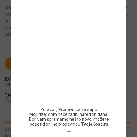
Krema regenerator produžava sjaj boje, zagladjuje i raščešljava
kosu. Anti-oksidantna svojstva amaranta i razna biljna ulja štite
boju od učestalog pranja, UV zračenja, promena vremena.
Proteini i biljni keramidi jačaju i zagladjuju dlaku, čineći kosu
nežnom i mekom.
ADD TO CART
KUPI ODMAH
KATEGORIJE:
Farbana kosa
,
Kozmetika za žene
,
Maske i
kondicioneri
,
Nega
TAGOVI:
Farbana kosa
,
nega kose
,
Nega kose izložena suncu
,
Regenerator
Zdravo :) Prodavnica sa sajtu
MojFrizer.com neće raditi narednih dana.
DESCRIPTION
Dok vam spremamo nešto novo, možete
posetiti online prodavnicu
TvojaKosa.rs
Leonor Greyl krema regenerator za raščešljavanje i zaštitu
boje