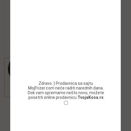
Zdravo :) Prodavnica sa sajtu
MojFrizer.com neće raditi narednih dana.
Dok vam spremamo nešto novo, možete
posetiti online prodavnicu
TvojaKosa.rs
Ne želim da se ponovo prikazuje ovaj
prozor!