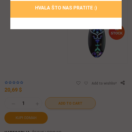
HVALA ŠTO NAS PRATITE :)
Add to wishlist
20,69 $
ADD TO CART
KUPI ODMAH