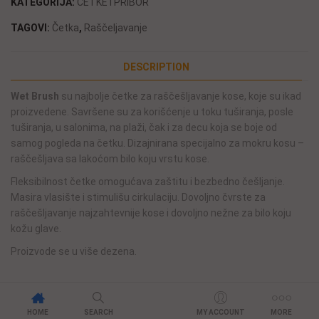
KATEGORIJA:
ČETKE I PRIBOR
TAGOVI:
Četka
,
Raščeljavanje
DESCRIPTION
Wet Brush
su najbolje četke za raščešljavanje kose, koje su ikad
proizvedene. Savršene su za korišćenje u toku tuširanja, posle
tuširanja, u salonima, na plaži, čak i za decu koja se boje od
samog pogleda na četku. Dizajnirana specijalno za mokru kosu –
raščešljava sa lakoćom bilo koju vrstu kose.
Fleksibilnost četke omogućava zaštitu i bezbedno češljanje.
Masira vlasište i stimulišu cirkulaciju. Dovoljno čvrste za
raščešljavanje najzahtevnije kose i dovoljno nežne za bilo koju
kožu glave.
Proizvode se u više dezena.
HOME
SEARCH
MY ACCOUNT
MORE