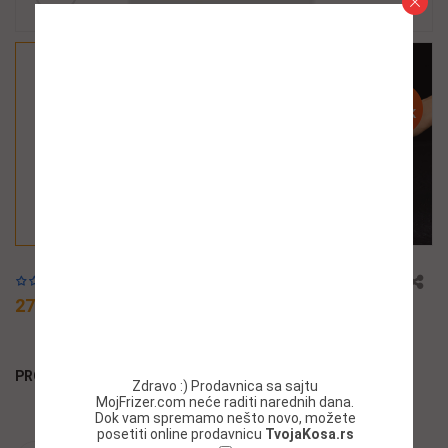
Add to wishlist
27,96 $
PRODUCT BY:
Zdravo :) Prodavnica sa sajtu
MojFrizer.com neće raditi narednih dana.
Dok vam spremamo nešto novo, možete
posetiti online prodavnicu
TvojaKosa.rs