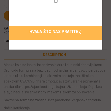
ADD TO CART
Ne želim da se ponovo prikazuje ovaj
prozor!
KUPI ODMAH
KATEGORIJE:
Farbana kosa
,
Kozmetika za žene
,
Maske i
HVALA ŠTO NAS PRATITE :)
kondicioneri
,
Nega
TAGOVI:
Farbana kosa
,
Maska
,
Orofluido
,
Revlon
DESCRIPTION
Maska koja se ispira, intenzivno hidrira i dubinski obnavlja kosu.
Orofluido formula na bazi tri prirodna ulja: arganovo, ciperusovo i
laneno ulje u kombincaiji sa aktivnim sastojcima i širokim
spektrom UVA/UVB filtera omogućava zatvaranje pigmenata
unutar dlake, pružajući kosi dugotrajnu I živahnu boju. Daje kosi
sjaj, čineći je svilenkastom, mekom I lakom za oblikovanje.
Savršena termalna zaštita. Bez parabena. Veganska formula.
Način korišćenja: