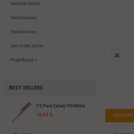
Dubinski čistač
Farbana kosa
Farbana kosa
Gel, vosak, pasta
Pogledaj još +
BEST
SELLERS
Y.S.Park Češalj 150 White
18,69 $
DESCRIPT