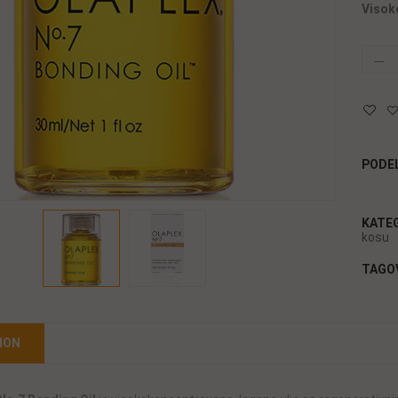
Visok
PODEL
KATE
kosu
TAGO
ION