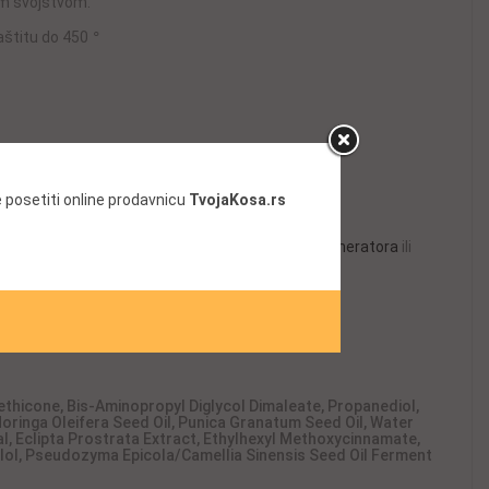
im svojstvom.
zaštitu do 450
°
 posetiti online prodavnicu
TvojaKosa.rs
sa odgovarajućim
šamponom
i nakon njega
regeneratora
ili
thicone, Bis-Aminopropyl Diglycol Dimaleate, Propanediol,
oringa Oleifera Seed Oil, Punica Granatum Seed Oil, Water
al, Eclipta Prostrata Extract, Ethylhexyl Methoxycinnamate,
ellol, Pseudozyma Epicola/Camellia Sinensis Seed Oil Ferment