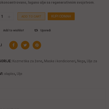
okoncentrovano, lagano ulje sa regenerativnim svojstvom.
KUPI ODMAH
ADD TO CART
Add to wishlist
Uporedi
I
GORIJE:
Kozmetika za žene
,
Maske i kondicioneri
,
Nega
,
Ulje za
VI:
olaplex
,
Ulje