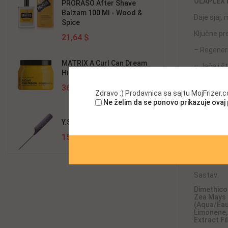
OLAPLEX N
PRORASO After Shave
Balzam 100 Ml - Wood &
Daje sjaj,
Spice
Ključne pr
21,64 $
– Regener
MATRIX A Curl Can Dream
– Jača i š
Hidrirajuća Krema 500ml
– Vraća zd
36,60 $
Zdravo :) Prodavnica sa sajtu MojFrizer
– Poboljšan
Ne želim da se ponovo prikazuje ovaj
Predložen
Y.S.Park Češalj 102 Carbon
maske
15,25 $
–
Bez par
Više proči
Sastav:
Dimethico
Zea Mays (
(Aqua/Eau)
Limonene, 
Extract Fi