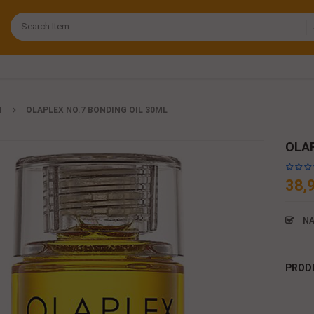
I
OLAPLEX NO.7 BONDING OIL 30ML
OLAP
38,
NA
PROD