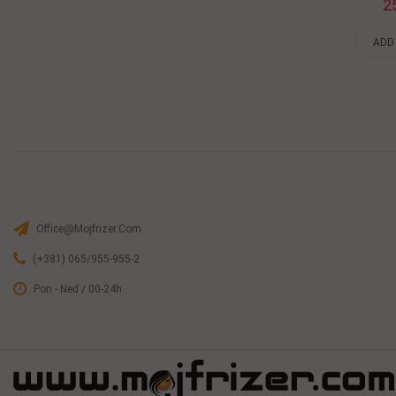
38,86 $
2
ADD TO CART
ADD
Office@mojfrizer.com
(+381) 065/955-955-2
Pon - Ned / 00-24h