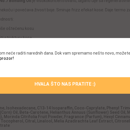
o.7 Bonding Oil
je visokokoncentrovano, lagano ulje sa regenerativn
 mekoću i povećava živost boje. Smiruje frizz efekat kose. Daje termo 
ednosti:
iše oštećenu kosu
titi strukturu kose
rav izgled i teksturu
.com neće raditi narednih dana. Dok vam spremamo nešto novo, možete
i sjaj i upravljivost
 prozor!
a upotreba: Pogodan za sve tipove kose. Nakon redovne
Olaplex nege
abena – Bez sulfata – Bez ftalata – Vegansko
HVALA ŠTO NAS PRATITE :)
tajte
ovde
.
ne, Isohexadecane, C13-14 Isoparaffin, Coco-Caprylate, Phenyl Trime
Corn) Oil, Beta-Carotene, Helianthus Annuus (Sunflower) Seed Oil, M
, Morinda Citrifolia Fruit Powder, Fragrance (Parfum), Hexyl Cinnam
Tocopherol, Citral, Linalool, Melia Azadirachta Leaf Extract, Citron
ltrate