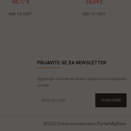
68,77 $
34,34 $
ADD TO CART
ADD TO CART
PRIJAVITE SE ZA NEWSLETTER
Registrujte Vašu email adresu i prijavite se za specijalne
ponude
©2022 Sva prava zadrzana |
Portal Mojfrizer