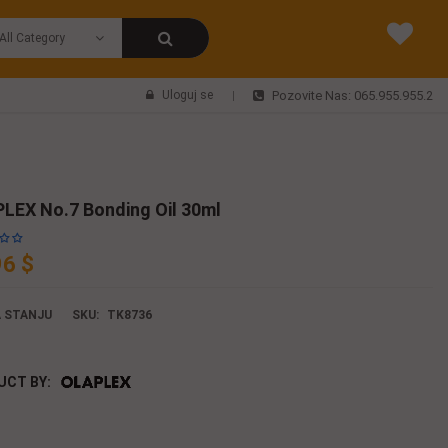
Uloguj se
Pozovite Nas: 065.955.955.2
LEX No.7 Bonding Oil 30ml
96 $
 STANJU
SKU:
TK8736
UCT BY: