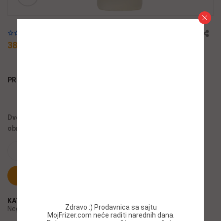
Add to wishlist
38,99 $
PRODUCT BY:
Dvofazni tretman tretman koji dubinski regeneriše kosu,
obnavlja veze, ojačava i štiti integritet kose.
ADD TO CART
KUPI ODMAH
KATEGORIJE:
Kozmetika za žene
,
Maske i kondicioneri
,
Zdravo :) Prodavnica sa sajtu
Nega
,
Oštećena kosa
MojFrizer.com neće raditi narednih dana.