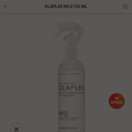
Tog
OLAPLEX NO.0 155 ML
nav