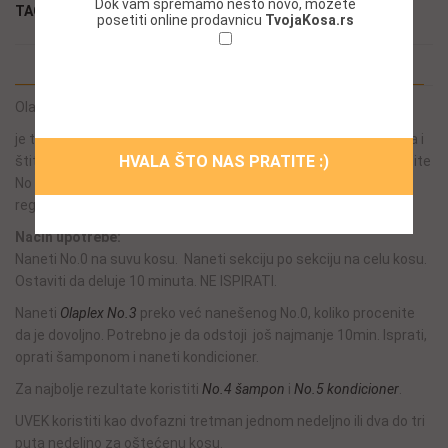
Dok vam spremamo nešto novo, možete
TAGOVI:
olaplex
,
Tretman
posetiti online prodavnicu
TvojaKosa.rs
Ne želim da se ponovo prikazuje ovaj
DESCRIPTION
prozor!
Olaplex
INTENSE BOND BUILDER Tretman
je tretman koji dubinski regeneriše kosu, obnavlja veze, ojačava i
HVALA ŠTO NAS PRATITE :)
štiti integritet kose. Prilikom nanošenja
Olaplexom No.3
, koristite
No 0 kao prvi korak u dvofaznom sistemu, za jačanje i
regeneraciju svih vrsta oštećenja kose.
Način upotrebe:
Naneti No.0 na suvu kosu. Naneti sekciju po sekciju na celu kosu.
Ostaviti da deluje 10 minuta. NE ISPIRATI.
Naneti
Olaplex No.3
preko već nanešenog No.0, koliko procenite
da je dovoljno. Potrebno je da odstoji još najmanje 10min. Isprati,
oprati šamponom i naneti kondicioner.
Za najbolje rezultate koristiti
No.4 šampon
i
No.5 kondicioner
.
UVEK koristiti kao dvofazni tretman jednom nedeljno ili dva do tri
puta nedeljno za oštećenu kosu.