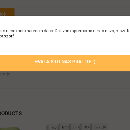
ION
.com neće raditi narednih dana. Dok vam spremamo nešto novo, možete
oil Volume
linija jeste linija za povećanje gustine kose u korenu. Nežno
 prozor!
ogućava briljantan sjaj, poslušnost i mekoću kose, ne opterećuje je.
mula
ujući hranljivi sastojci štite i hrane kosu
HVALA ŠTO NAS PRATITE :)
enu kosu
i sulfate, fosfate, parabene ni natrijum-hlorid
eratin
RODUCTS