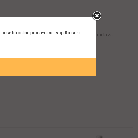
 posetiti online prodavnicu
TvojaKosa.rs
 čisti i hidrira tanku ili krhku kosu. Jedinstvena formula za