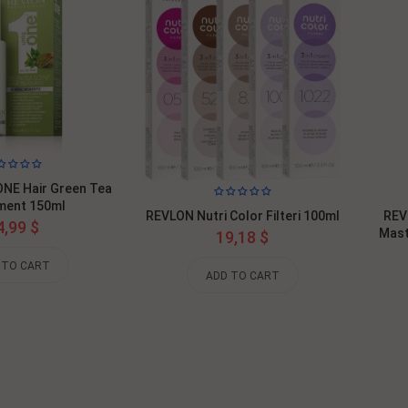
NE Hair Green Tea
ment 150ml
REVLON Nutri Color Filteri 100ml
REV
4,99 $
Mast
19,18 $
 TO CART
ADD TO CART