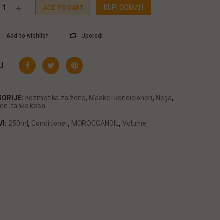
KUPI ODMAH
ADD TO CART
Add to wishlist
Uporedi
I
GORIJE:
Kozmetika za žene
,
Maske i kondicioneri
,
Nega
,
en-tanka kosa
VI:
250ml
,
Conditioner
,
MOROCCANOIL
,
Volume