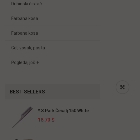
Dubinski čistač
Farbana kosa
Farbana kosa
Gel, vosak, pasta
Pogledaj još +
BEST
SELLERS
Y.S.Park Češalj 150 White
18,70 $