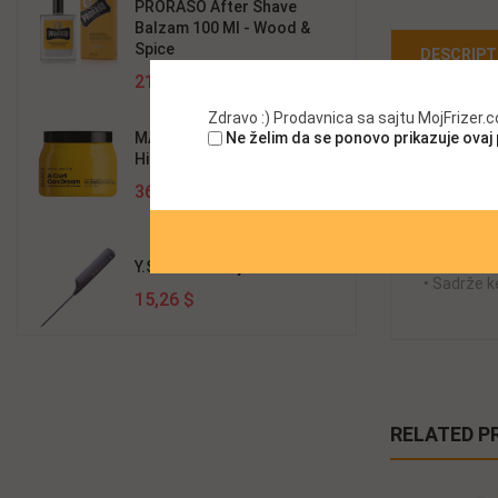
PRORASO After Shave
Balzam 100 Ml - Wood &
Spice
DESCRIPT
21,64 $
Zdravo :) Prodavnica sa sajtu MojFrizer
Moroccan
MATRIX A Curl Can Dream
Ne želim da se ponovo prikazuje ovaj
volumen om
Hidrirajuća Krema 500ml
• Laka for
36,61 $
• Revitaliz
• I za boj
• Ne sadrž
Y.S.Park Češalj 102 Carbon
• Sadrže k
15,26 $
RELATED P