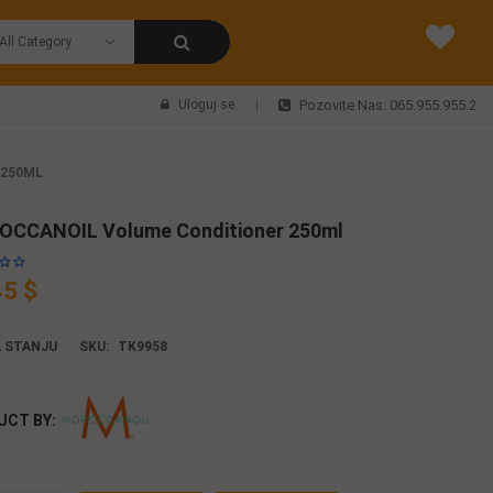
Uloguj se
Pozovite Nas: 065.955.955.2
 250ML
CCANOIL Volume Conditioner 250ml
45 $
 STANJU
SKU:
TK9958
UCT BY: