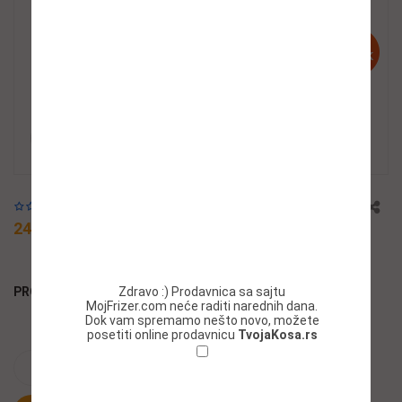
Add to wishlist
24,05 $
PRODUCT BY:
Zdravo :) Prodavnica sa sajtu
MojFrizer.com neće raditi narednih dana.
Dok vam spremamo nešto novo, možete
posetiti online prodavnicu
TvojaKosa.rs
ADD TO CART
Ne želim da se ponovo prikazuje ovaj
prozor!