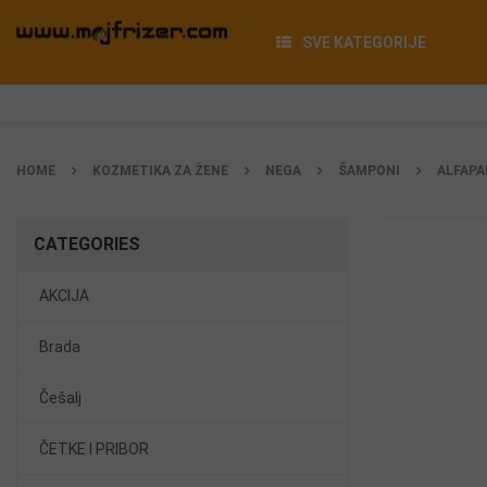
SVE KATEGORIJE
HOME
KOZMETIKA ZA ŽENE
NEGA
ŠAMPONI
ALFAPA
CATEGORIES
AKCIJA
Brada
Češalj
ČETKE I PRIBOR