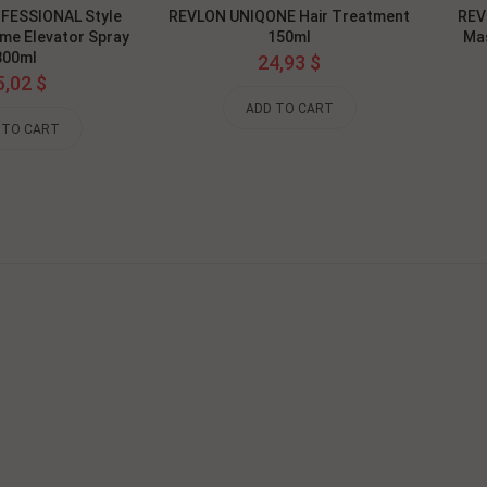
FESSIONAL Style
REVLON UNIQONE Hair Treatment
REV
me Elevator Spray
150ml
Mas
300ml
24,93 $
5,02 $
ADD TO CART
 TO CART