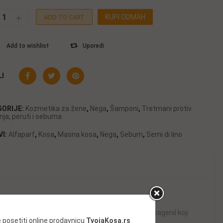
KUPI ODMAH
ADD TO CART
Add to wishlist
Uporedi
I
GORIJE:
Kozmetika za žene
,
Nega
,
Šamponi
,
Tretmani protiv
ja, peruti i sebuma
VI:
Alfaparf
,
Kosa
,
Masna kosa
,
Nega
,
Sebum
,
Semi di lino
notežu lojnog sekreta i redukuje ga. Sadrži Renovagenil koji
 posetiti online prodavnicu
TvojaKosa.rs