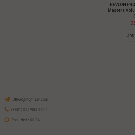
AL Style
Schwarzkopf Professional Oil
REVLON PRO
r Wax 85g
Ultime Barbary Fig 100ml
Masters Volu
38,78 $
2
ADD TO CART
ADD
Office@mojfrizer.com
(+381) 065/955-955-2
Pon - Ned / 00-24h