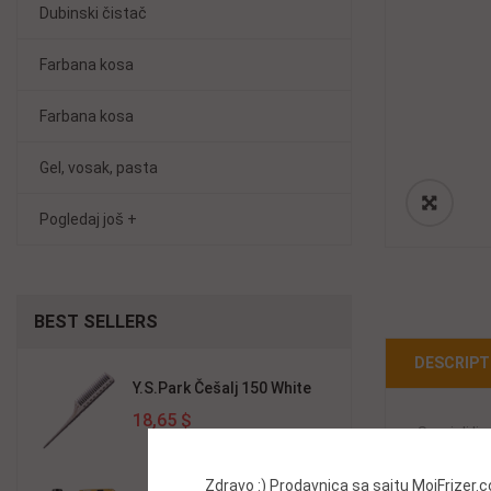
Dubinski čistač
Farbana kosa
Farbana kosa
Gel, vosak, pasta
Pogledaj još +
BEST
SELLERS
DESCRIPT
Y.S.Park Češalj 150 White
18,65 $
Semi di l
Pomaže kos
Zdravo :) Prodavnica sa sajtu MojFrizer