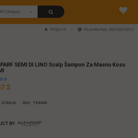
Uloguj se
Pozovite Nas: 065.955.955.2
PARF SEMI DI LINO Scalp Šampon Za Masnu Kosu
Ml
57 $
 STANJU
SKU:
TK8548
UCT BY: