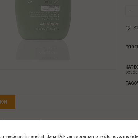
PODEL
KATE
opadan
TAGO
ION
ino šampon za masnu kosu
i koja se brzo masti. Sadrži ekstrakt biljke Buchu koja uspostavlja rav
.com neće raditi narednih dana. Dok vam spremamo nešto novo, možete