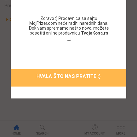
Preparati
,
Revlon
Zdravo :) Prodavnica sa sajtu
Opširnije
MojFrizer.com neće raditi narednih dana.
Dok vam spremamo nešto novo, možete
posetiti online prodavnicu
TvojaKosa.rs
Ne želim da se ponovo prikazuje ovaj
prozor!
HVALA ŠTO NAS PRATITE :)
HOME
SEARCH
MY ACCOUNT
MORE