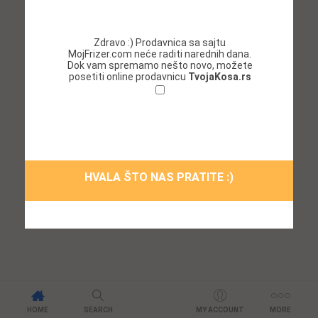
Zdravo :) Prodavnica sa sajtu
MojFrizer.com neće raditi narednih dana.
Dok vam spremamo nešto novo, možete
posetiti online prodavnicu
TvojaKosa.rs
Ne želim da se ponovo prikazuje ovaj
prozor!
HVALA ŠTO NAS PRATITE :)
HOME
SEARCH
MY ACCOUNT
MORE