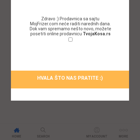
32,20 $
Zdravo :) Prodavnica sa sajtu
MojFrizer.com neće raditi narednih dana.
Dok vam spremamo nešto novo, možete
posetiti online prodavnicu
TvojaKosa.rs
Ne želim da se ponovo prikazuje ovaj
prozor!
HVALA ŠTO NAS PRATITE :)
HOME
SEARCH
MY ACCOUNT
MORE