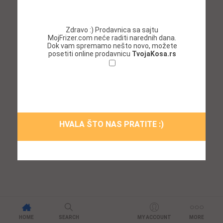
Zdravo :) Prodavnica sa sajtu
MojFrizer.com neće raditi narednih dana.
Dok vam spremamo nešto novo, možete
posetiti online prodavnicu
TvojaKosa.rs
Ne želim da se ponovo prikazuje ovaj
prozor!
HVALA ŠTO NAS PRATITE :)
HOME
SEARCH
MY ACCOUNT
MORE