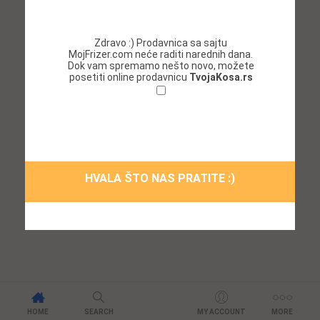
Zdravo :) Prodavnica sa sajtu
MojFrizer.com neće raditi narednih dana.
Dok vam spremamo nešto novo, možete
posetiti online prodavnicu
TvojaKosa.rs
Ne želim da se ponovo prikazuje ovaj
prozor!
HVALA ŠTO NAS PRATITE :)
HOME
SEARCH
MY ACCOUNT
MORE