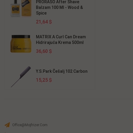
PRORASO After Shave
Balzam 100 Ml - Wood &
Spice
21,64 $
MATRIX A Curl Can Dream
Hidrirajuća Krema 500ml
36,60 $
Y.S.Park Češalj 102 Carbon
15,25 $
Office@mojfrizer.com