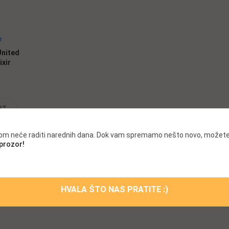
nited
ixir
$
RT
.com neće raditi narednih dana. Dok vam spremamo nešto novo, možete
 prozor!
HVALA ŠTO NAS PRATITE :)