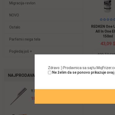
Migracija-revlon
NOVO
REDKEN One U
Ostalo
All In One El
150ml
Parfemi i nega tela
43,09 
Pogledaj još +
ADD TO CA
Zdravo :) Prodavnica sa sajtu MojFrizer
Ne želim da se ponovo prikazuje ovaj
NAJPRODAVANIJI
Y.S.Park Češalj 150 White
18,69 $